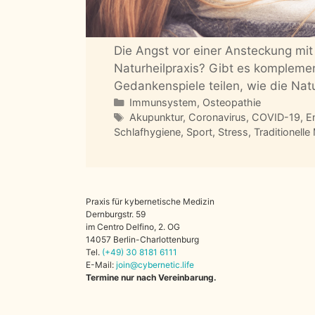
Die Angst vor einer Ansteckung mit
Naturheilpraxis? Gibt es komplemen
Gedankenspiele teilen, wie die Nat
Kategorien
Immunsystem
,
Osteopathie
Schlagwörter
Akupunktur
,
Coronavirus
,
COVID-19
,
E
Schlafhygiene
,
Sport
,
Stress
,
Traditionelle
Praxis für kybernetische Medizin
Dernburgstr. 59
im Centro Delfino, 2. OG
14057 Berlin-Charlottenburg
Tel.
(+49)
30
8181
6111
E-Mail:
join@cybernetic.life
Termine nur nach Vereinbarung.